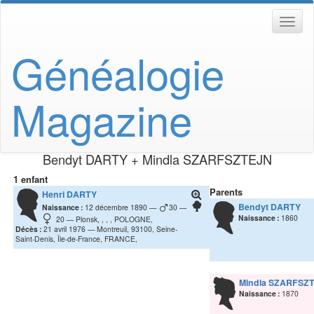
Généalogie
Magazine
Bendyt
DARTY
+
Mindla
SZARFSZTEJN
1 enfant
Parents
Henri
DARTY
Bendyt
DARTY
Naissance :
12 décembre 1890
30
Naissance :
1860
20
Plonsk, , , , POLOGNE,
Décès :
21 avril 1976
Montreuil, 93100, Seine-
Saint-Denis, Île-de-France, FRANCE,
Mindla
SZARFSZ
Naissance :
1870