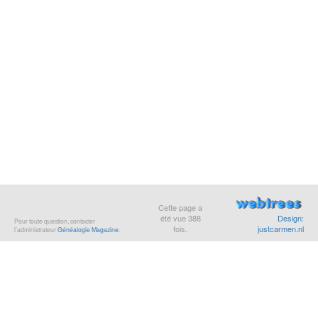
Cette page a
été vue
388
Design:
Pour toute question, contacter
fois.
justcarmen.nl
l’administrateur
Généalogie Magazine
.