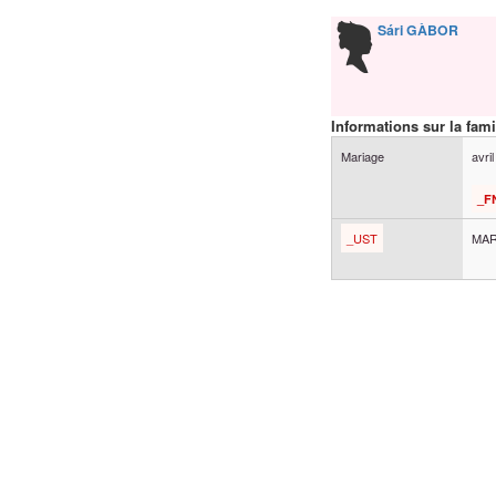
Sári
GÀBOR
Informations sur la fami
Mariage
avri
_F
_UST
MAR