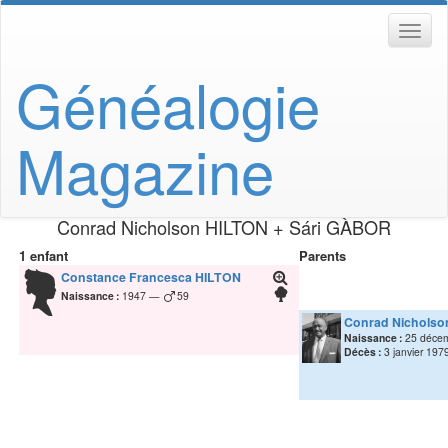
Généalogie
Magazine
Conrad Nicholson
HILTON
+
Sári
GÀBOR
1 enfant
Parents
Constance Francesca
HILTON
Naissance :
1947
59
Conrad Nicholso
Naissance :
25 déce
Décès :
3 janvier 197