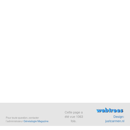
Cette page a
été vue
1063
Design:
Pour toute question, contacter
fois.
justcarmen.nl
l’administrateur
Généalogie Magazine
.