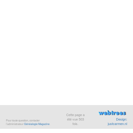
Cette page a
été vue
503
Design:
Pour toute question, contacter
fois.
justcarmen.nl
l’administrateur
Généalogie Magazine
.