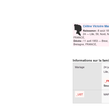
Céline Victoire Ma
Naissance :
8 août 1
24
Lille, 59, Nord, 
FRANCE,
Décès :
11 avril 1953
Brest,
Bretagne, FRANCE,
Informations sur la fami
Mariage
24 j
Lill
_F
Sour
_UST
MAR