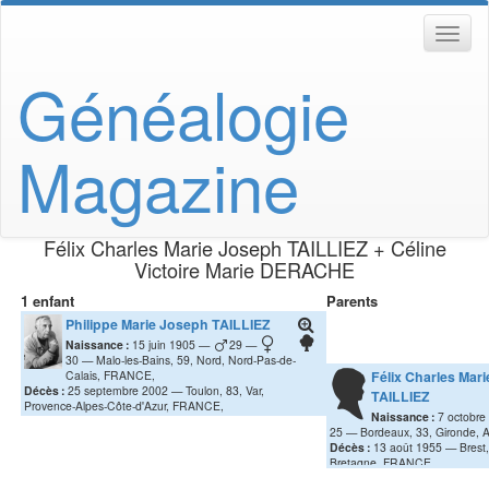
Généalogie
Magazine
Félix Charles Marie Joseph
TAILLIEZ
+
Céline
Victoire Marie
DERACHE
1 enfant
Parents
Philippe Marie Joseph
TAILLIEZ
Naissance :
15 juin 1905
29
30
Malo-les-Bains, 59, Nord, Nord-Pas-de-
Calais, FRANCE,
Félix Charles Mar
Décès :
25 septembre 2002
Toulon, 83, Var,
TAILLIEZ
Provence-Alpes-Côte-d'Azur, FRANCE,
Naissance :
7 octobre
25
Bordeaux, 33, Gironde, 
Décès :
13 août 1955
Brest,
Bretagne, FRANCE,