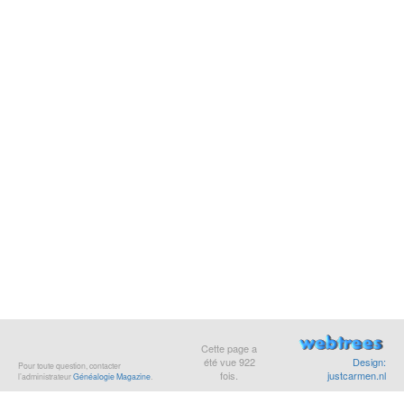
Cette page a
été vue
922
Design:
Pour toute question, contacter
fois.
justcarmen.nl
l’administrateur
Généalogie Magazine
.