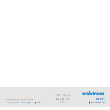
Cette page a
été vue
790
Design:
Pour toute question, contacter
fois.
justcarmen.nl
l’administrateur
Généalogie Magazine
.