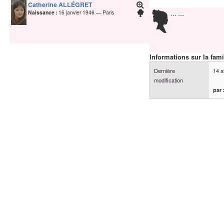
Catherine
ALLÉGRET
Naissance :
16 janvier 1946
Paris
…
…
Informations sur la fami
Dernière
14 a
modification
par 