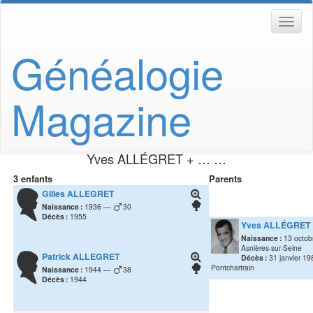
Généalogie
Magazine
Yves
ALLÉGRET
+ … …
3 enfants
Parents
Gilles
ALLEGRET
Naissance :
1936
30
Décès :
1955
Yves
ALLÉGRET
Naissance :
13 octob
Asnières-sur-Seine
Patrick
ALLEGRET
Décès :
31 janvier 19
Pontchartrain
Naissance :
1944
38
Décès :
1944