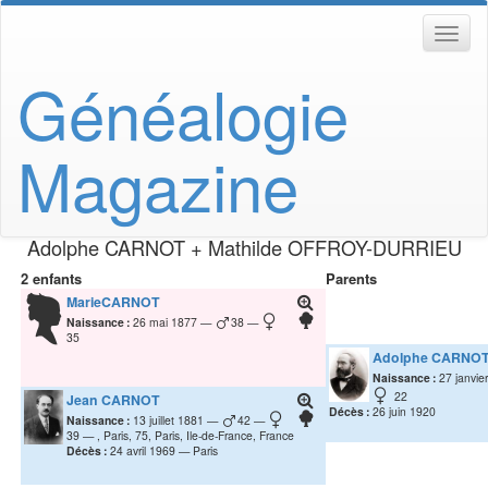
Généalogie
Magazine
Adolphe
CARNOT
+
Mathilde
OFFROY-DURRIEU
2 enfants
Parents
Marie
CARNOT
Naissance :
26 mai 1877
38
35
Adolphe
CARNO
Naissance :
27 janvie
22
Jean
CARNOT
Décès :
26 juin 1920
Naissance :
13 juillet 1881
42
39
, Paris, 75, Paris, Ile-de-France, France
Décès :
24 avril 1969
Paris