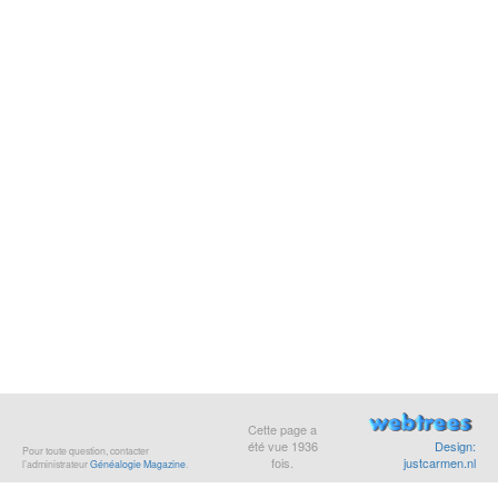
Cette page a
été vue
1936
Design:
Pour toute question, contacter
fois.
justcarmen.nl
l’administrateur
Généalogie Magazine
.