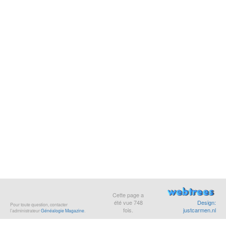
Cette page a
été vue
748
Design:
Pour toute question, contacter
fois.
justcarmen.nl
l’administrateur
Généalogie Magazine
.