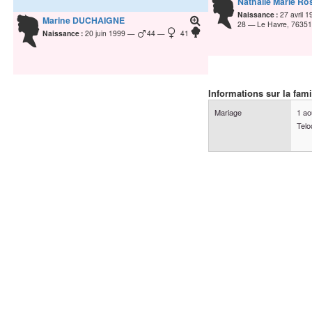
Nathalie Marie Ro
Naissance :
27 avril 
Marine
DUCHAIGNE
28
Le Havre, 76351,
Naissance :
20 juin 1999
44
41
Informations sur la fami
Mariage
1 ao
Telo