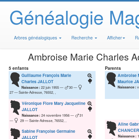
Généalogie Ma
Arbres généalogiques
Recherche
Afficher
R
Ambroise Marie Charles A
5 enfants
Parents
Guillaume François Marie
Ambroise M
Charles
JALLOT
Maurice
JA
Naissance :
v
Naissance :
22 juin 1955
30
27
Sainte-Adresse, 76552, ,
Véronique Flore Mary Jacqueline
JALLOT
Naissance :
24 novembre 1956
31
29
Sainte-Adresse, 76552, ,
Aline Gabr
CHANCER
Sabine Françoise Germaine
Naissance :
JALLOT