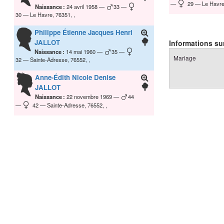
29
Le Havre
Naissance :
24 avril 1958
33
30
Le Havre, 76351, ,
Philippe Étienne Jacques Henri
JALLOT
Informations sur
Naissance :
14 mai 1960
35
Mariage
32
Sainte-Adresse, 76552, ,
Anne-Édith Nicole Denise
JALLOT
Naissance :
22 novembre 1969
44
42
Sainte-Adresse, 76552, ,