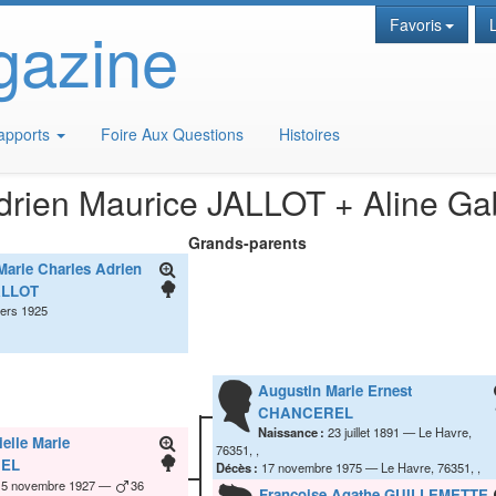
gazine
Favoris
apports
Foire Aux Questions
Histoires
drien Maurice
JALLOT
+
Aline Ga
Grands-parents
arie Charles Adrien
LLOT
ers 1925
Augustin Marie Ernest
CHANCEREL
Naissance :
23 juillet 1891
Le Havre,
ielle Marie
76351, ,
EL
Décès :
17 novembre 1975
Le Havre, 76351, ,
15 novembre 1927
36
Françoise Agathe
GUILLEMETTE