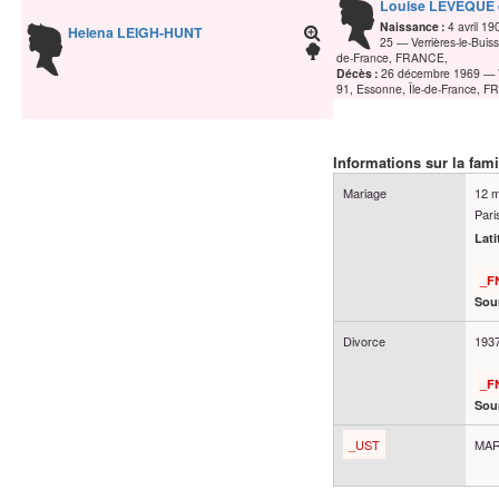
Louise
LÉVÊQUE 
Naissance :
4 avril 19
Helena
LEIGH-HUNT
25
Verrières-le-Buis
de-France, FRANCE,
Décès :
26 décembre 1969
91, Essonne, Île-de-France, 
Informations sur la fami
Mariage
12 
Pari
Lat
_F
Sour
Divorce
193
_F
Sour
_UST
MAR