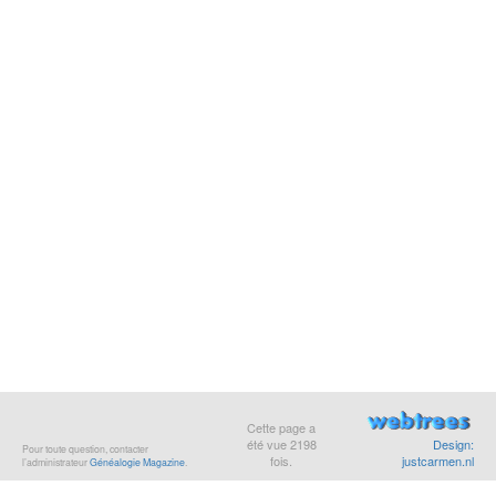
Cette page a
été vue
2198
Design:
Pour toute question, contacter
fois.
justcarmen.nl
l’administrateur
Généalogie Magazine
.