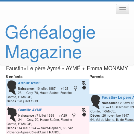
Généalogie
Magazine
Faustin« Le père Aymé »
AYMÉ
+
Emma
MONAMY
8 enfants
Parents
Arthur
AYMÉ
Naissance :
10 juillet 1887
28
23
Gray, 70, Haute-Saône, Franche-
Comté, FRANCE,
Faustin« Le père
Décès :
28 juillet 1913
Naissance :
29 avril 1
30
Le Deschaux, 39,
Camille
AYMÉ
Comté, FRANCE,
Naissance :
7 juillet 1888
29
Décès :
26 novembre 1947
24
Gray, 70, Haute-Saône, Franche-
94, Val-de-Marne, Île-de-Fran
Comté, FRANCE,
Décès :
14 mai 1974
Saint-Raphaël, 83, Var,
Provence-Alpes-Côte-d'Azur, FRANCE,