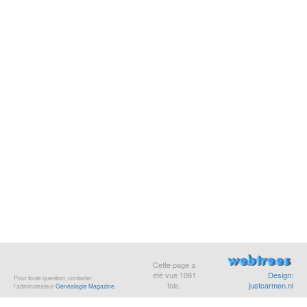
Cette page a
été vue
1081
Design:
Pour toute question, contacter
fois.
justcarmen.nl
l’administrateur
Généalogie Magazine
.