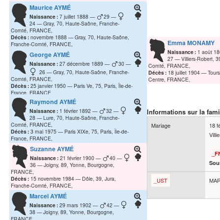
Maurice
AYMÉ
Naissance :
7 juillet 1888
29
24
Gray, 70, Haute-Saône, Franche-
Comté, FRANCE,
Décès :
novembre 1888
Gray, 70, Haute-Saône,
Emma
MONAMY
Franche-Comté, FRANCE,
Naissance :
1 août 1
George
AYMÉ
27
Villiers-Robert, 
Naissance :
27 décembre 1889
30
Comté, FRANCE,
26
Gray, 70, Haute-Saône, Franche-
Décès :
18 juillet 1904
Tours
Comté, FRANCE,
Centre, FRANCE,
Décès :
25 janvier 1950
Paris Ve, 75, Paris, Île-de-
France, FRANCE,
Raymond
AYMÉ
Naissance :
1 février 1892
32
Informations sur la fami
28
Lure, 70, Haute-Saône, Franche-
Comté, FRANCE,
Mariage
18 f
Décès :
3 mai 1975
Paris XIXe, 75, Paris, Île-de-
Vill
France, FRANCE,
Suzanne
AYMÉ
_F
Naissance :
21 février 1900
40
Sour
36
Joigny, 89, Yonne, Bourgogne,
FRANCE,
Décès :
15 novembre 1984
Dôle, 39, Jura,
_UST
MAR
Franche-Comté, FRANCE,
Marcel
AYMÉ
Naissance :
29 mars 1902
42
38
Joigny, 89, Yonne, Bourgogne,
FRANCE,