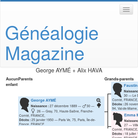
Généalogie
Magazine
George
AYMÉ
+
Alix
HAVA
Aucun
Parents
Grands-parents
enfant
Faustin
Naissanc
30
Le 
George
AYMÉ
Comté, FRANCE
Décès :
26 nove
Naissance :
27 décembre 1889
30
94, Val-de-Marne
26
Gray, 70, Haute-Saône, Franche-
Emma
Comté, FRANCE,
Décès :
25 janvier 1950
Paris Ve, 75, Paris, Île-de-
Naissanc
France, FRANCE,
27
Vil
Comté, FRANCE
Décès :
18 juillet
Centre, FRANCE