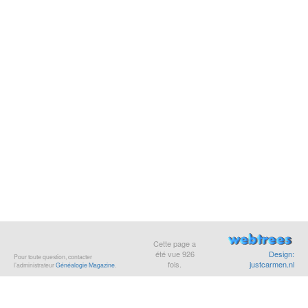
Cette page a
été vue
926
Design:
Pour toute question, contacter
fois.
justcarmen.nl
l’administrateur
Généalogie Magazine
.