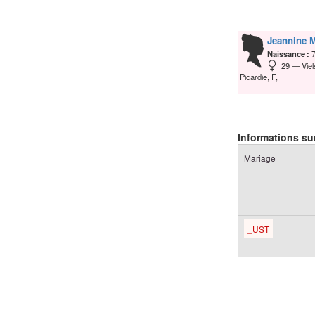
Jeannine 
Naissance :
29
Vie
Picardie, F,
Informations sur
Mariage
_UST