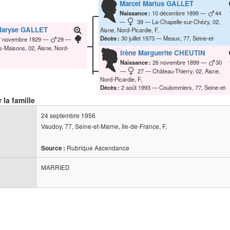
Marcel Marius
GALLET
Naissance :
10 décembre 1899
44
39
La-Chapelle-sur-Chézy, 02,
Maryse
GALLET
Aisne, Nord-Picardie, F,
Décès :
30 juillet 1973
Meaux, 77, Seine-et-
7 novembre 1929
29
Marne, Ile-de-France, F,
ls-Maisons, 02, Aisne, Nord-
Irène Marguerite
CHEUTIN
Naissance :
26 novembre 1899
30
27
Château-Thierry, 02, Aisne,
Nord-Picardie, F,
Décès :
2 août 1993
Coulommiers, 77, Seine-et-
Marne, Ile-de-France, F,
 la famille
24 septembre 1956
Vaudoy, 77, Seine-et-Marne, Ile-de-France, F,
Rubrique Ascendance
Source :
MARRIED