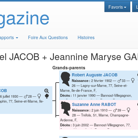
gazine
Favoris
apports
Foire Aux Questions
Histoires
el
JACOB
+
Jeannine Maryse
GA
Grands-parents
Robert Auguste
JACOB
Naissance :
2 février 1902
33
26
Lagny-sur-Marne, 77, Seine-et-
COB
Marne, Ile-de-France, F,
Décès :
11 janvier 1990
Bannost-Villegagnon,
6 juillet 1930
28
77, Seine-et-Marne, Ile-de-France, F,
hin, 77, Seine-et-Marne, Ile-
Suzanne Anne
RABOT
Naissance :
2 juin 1910
39
28
Tréfols, 51, Marne, Champagne-
Ardenne, F,
Décès :
3 juin 2002
Bannost-Villegagnon, 77,
Seine-et-Marne, Ile-de-France, F,