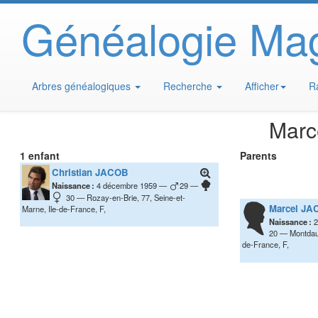
Généalogie Ma
Arbres généalogiques
Recherche
Afficher
R
Marc
1 enfant
Parents
Christian
JACOB
Naissance :
4 décembre 1959
29
30
Rozay-en-Brie, 77, Seine-et-
Marcel
JA
Marne, Ile-de-France, F,
Naissance :
2
20
Montdaup
de-France, F,