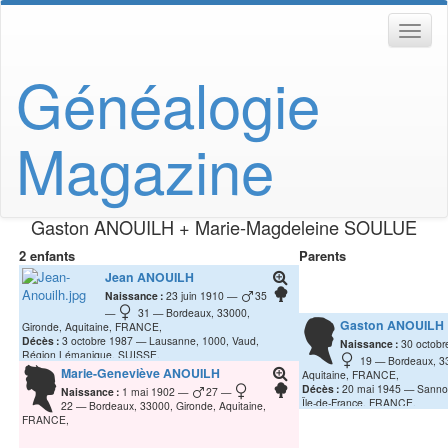
Généalogie
Magazine
Gaston
ANOUILH
+
Marie-Magdeleine
SOULUE
2 enfants
Parents
Jean
ANOUILH
Naissance :
23 juin 1910
35
31
Bordeaux, 33000,
Gaston
ANOUILH
Gironde, Aquitaine, FRANCE,
Décès :
3 octobre 1987
Lausanne, 1000, Vaud,
Naissance :
30 octobr
Région Lémanique, SUISSE,
19
Bordeaux, 3
Marie-Geneviève
ANOUILH
Aquitaine, FRANCE,
Décès :
20 mai 1945
Sannoi
Naissance :
1 mai 1902
27
Île-de-France, FRANCE,
22
Bordeaux, 33000, Gironde, Aquitaine,
FRANCE,