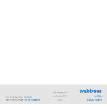
Cette page a
été vue
1219
Design:
Pour toute question, contacter
fois.
justcarmen.nl
l’administrateur
Généalogie Magazine
.