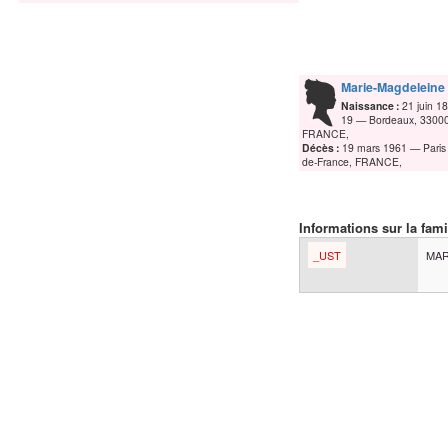
Marie-Magdeleine
Naissance :
21 juin 1
19
Bordeaux, 33000
FRANCE,
Décès :
19 mars 1961
Paris
de-France, FRANCE,
Informations sur la fami
_UST
MAR