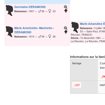
Germaine
DÉRAMOND
Naissance :
1907
36
23
Marie Amandine É
Marie Antoinette« Marinette »
Naissance :
3 juillet 
33
Saint-Paul, 974
DÉRAMOND
Réunion, FRANCE,
Naissance :
1910
39
26
Décès :
10 décembre 1981
La Réunion, La Réunion, FR
Informations sur la fami
Mariage
2 ju
Sain
_F
_UST
MAR