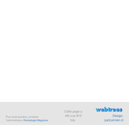
Cette page a
été vue
815
Design:
Pour toute question, contacter
fois.
justcarmen.nl
l’administrateur
Généalogie Magazine
.