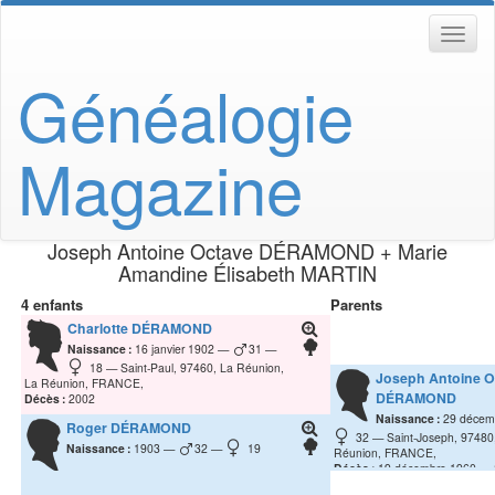
Généalogie
Magazine
Joseph Antoine Octave
DÉRAMOND
+
Marie
Amandine Élisabeth
MARTIN
4 enfants
Parents
Charlotte
DÉRAMOND
Naissance :
16 janvier 1902
31
18
Saint-Paul, 97460, La Réunion,
Joseph Antoine O
La Réunion, FRANCE,
DÉRAMOND
Décès :
2002
Naissance :
29 décem
Roger
DÉRAMOND
32
Saint-Joseph, 97480
Naissance :
1903
32
19
Réunion, FRANCE,
Décès :
19 décembre 1960
La Réunion, La Réunion, FR