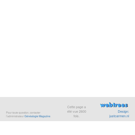
Cette page a
été vue
2600
Design:
Pour toute question, contacter
fois.
justcarmen.nl
l’administrateur
Généalogie Magazine
.