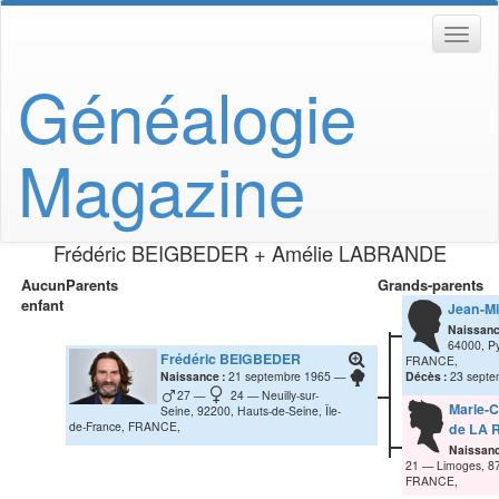
Généalogie
Magazine
Frédéric
BEIGBEDER
+
Amélie
LABRANDE
Aucun
Parents
Grands-parents
enfant
Jean-Mi
Naissanc
64000, Py
Frédéric
BEIGBEDER
FRANCE,
Naissance :
21 septembre 1965
Décès :
23 septe
27
24
Neuilly-sur-
Marie-C
Seine, 92200, Hauts-de-Seine, Île-
de-France, FRANCE,
de LA
Naissanc
21
Limoges, 8
FRANCE,