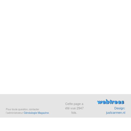
Cette page a
été vue
2947
Design:
Pour toute question, contacter
fois.
justcarmen.nl
l’administrateur
Généalogie Magazine
.