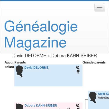
Généalogie
Magazine
David
DELORME
+
Debora
KAHN-SRIBER
Aucun
Parents
Grands-parents
enfant
David
DELORME
Alain
K
Naissanc
Debora
KAHN-SRIBER