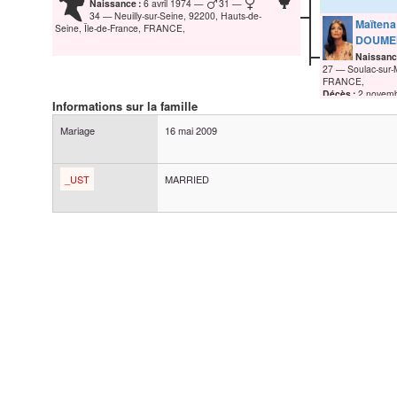
Naissance :
6 avril 1974
31
34
Neuilly-sur-Seine, 92200, Hauts-de-
Maïten
Seine, Île-de-France, FRANCE,
DOUME
Naissanc
27
Soulac-sur-
FRANCE,
Décès :
2 novem
Informations sur la famille
Mariage
16 mai 2009
_UST
MARRIED