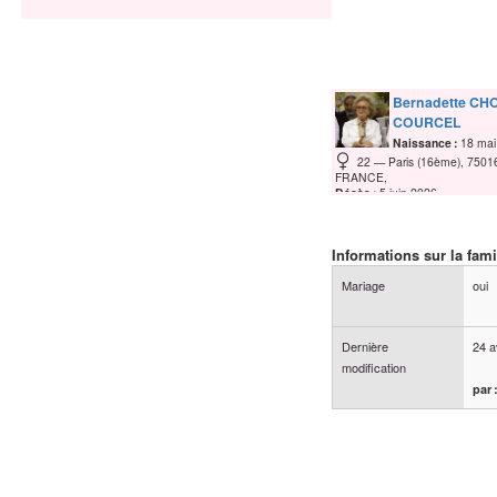
Bernadette
CHO
COURCEL
Naissance :
18 mai
22
Paris (16ème), 75016
FRANCE,
Décès :
5 juin 2026
Informations sur la fami
Mariage
oui
Dernière
24 a
modification
par 