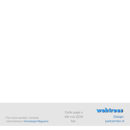
Cette page a
été vue
2234
Design:
Pour toute question, contacter
fois.
justcarmen.nl
l’administrateur
Généalogie Magazine
.