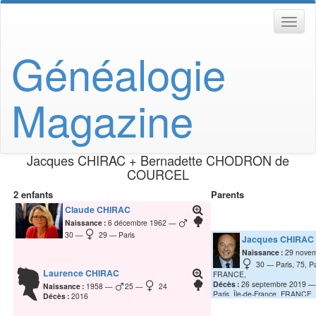
Généalogie
Magazine
Jacques
CHIRAC
+
Bernadette
CHODRON de
COURCEL
2 enfants
Parents
Claude
CHIRAC
Naissance :
6 décembre 1962
30
29
Paris
Jacques
CHIRAC
Naissance :
29 nove
30
Paris, 75, Pa
Laurence
CHIRAC
FRANCE,
Décès :
26 septembre 2019
Naissance :
1958
25
24
Paris, Île-de-France, FRANCE,
Décès :
2016