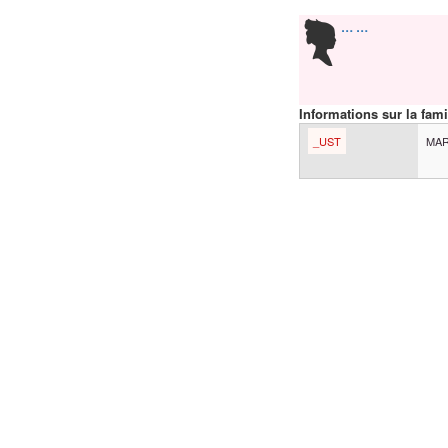
…
…
Informations sur la fami
_UST
MAR