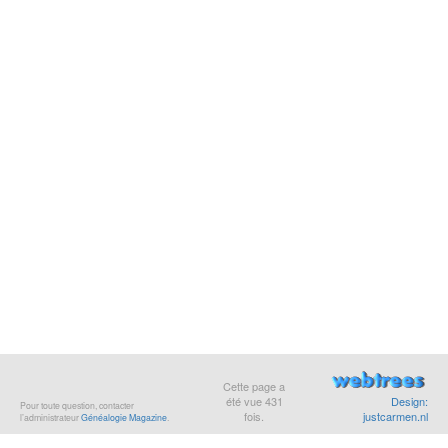
Cette page a
été vue
431
Design:
Pour toute question, contacter
fois.
justcarmen.nl
l’administrateur
Généalogie Magazine
.