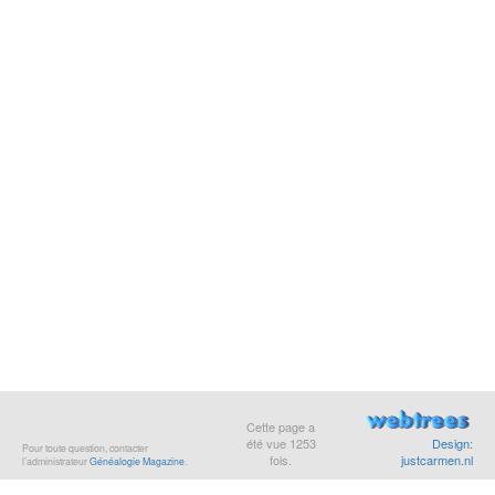
Cette page a
été vue
1253
Design:
Pour toute question, contacter
fois.
justcarmen.nl
l’administrateur
Généalogie Magazine
.