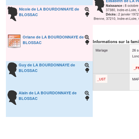
Elisabeth
de LA 
Naissance :
8 octobr
Nicole
de LA BOURDONNAYE de
37380, Indre-et-Loire
BLOSSAC
Décès :
2 janvier 1972
Brenne, 37210, Indre-et-Loire
Oriane
de LA BOURDONNAYE de
Informations sur la fami
BLOSSAC
Mariage
26 
Lon
Guy
de LA BOURDONNAYE de
_F
BLOSSAC
_UST
MAR
Alain
de LA BOURDONNAYE de
BLOSSAC