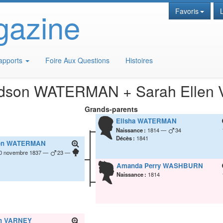
gazine
Favoris
apports
Foire Aux Questions
Histoires
dson
WATERMAN
+
Sarah Ellen
Grands-parents
Elisha
WATERMAN
Naissance :
1814
34
Décès :
1841
on
WATERMAN
0 novembre 1837
23
Amanda Perry
WASHBURN
Naissance :
1814
n
VARNEY