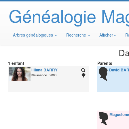
Généalogie Ma
Arbres généalogiques
Recherche
Afficher
R
Da
1 enfant
Parents
Illiana
BARRY
David
BAR
Naissance :
2000
Maguelon