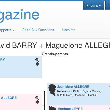
gazine
Favoris
apports
Foire Aux Questions
Histoires
vid
BARRY
+
Maguelone
ALLEG
Grands-parents
RY
Jean Marc
ALLEGRE
Naissance :
1930
Aigues-Mortes,
30220, Gard, Occitanie, FRANCE,
e
ALLEGRE
Monique
LEYRE